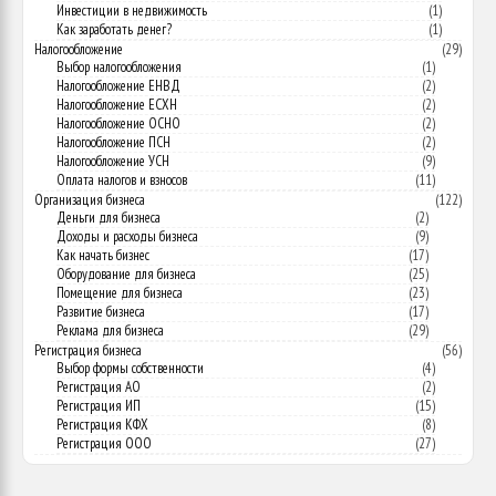
Инвестиции в недвижимость
(1)
Как заработать денег?
(1)
Налогообложение
(29)
Выбор налогообложения
(1)
Налогообложение ЕНВД
(2)
Налогообложение ЕСХН
(2)
Налогообложение ОСНО
(2)
Налогообложение ПСН
(2)
Налогообложение УСН
(9)
Оплата налогов и взносов
(11)
Организация бизнеса
(122)
Деньги для бизнеса
(2)
Доходы и расходы бизнеса
(9)
Как начать бизнес
(17)
Оборудование для бизнеса
(25)
Помещение для бизнеса
(23)
Развитие бизнеса
(17)
Реклама для бизнеса
(29)
Регистрация бизнеса
(56)
Выбор формы собственности
(4)
Регистрация АО
(2)
Регистрация ИП
(15)
Регистрация КФХ
(8)
Регистрация ООО
(27)