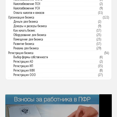
Налогообложение ПСН
(2)
Налогообложение УСН
(9)
Оплата налогов и взносов
(11)
Организация бизнеса
(122)
Деньги для бизнеса
(2)
Доходы и расходы бизнеса
(9)
Как начать бизнес
(17)
Оборудование для бизнеса
(25)
Помещение для бизнеса
(23)
Развитие бизнеса
(17)
Реклама для бизнеса
(29)
Регистрация бизнеса
(56)
Выбор формы собственности
(4)
Регистрация АО
(2)
Регистрация ИП
(15)
Регистрация КФХ
(8)
Регистрация ООО
(27)