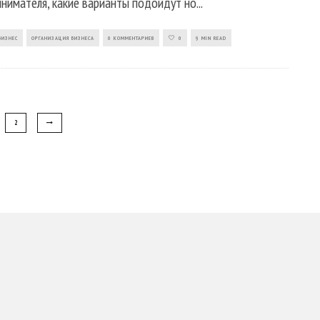
нимателя, какие варианты подойдут но
...
БИЗНЕС
ОРГАНИЗАЦИЯ БИЗНЕСА
0 КОММЕНТАРИЕВ
0
9 MIN READ
2