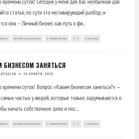
 времени суток! Сегодня у меня для Вас необычная для
айта статья, по сути это мотивирующий разбор, и
тся она – Личный бизнес как путь к фи
...
БИЗНЕС
ОРГАНИЗАЦИЯ БИЗНЕСА
0 КОММЕНТАРИЕВ
0
3 MIN READ
М БИЗНЕСОМ ЗАНЯТЬСЯ
КУРБАТОВ
20 НОЯБРЯ, 2025
 времени суток! Вопрос «Каким бизнесом заняться?» —
 самых частых у людей, которые только задумываются о
обы начать собственное дело и пос
...
БИЗНЕС
ОРГАНИЗАЦИЯ БИЗНЕСА
0 КОММЕНТАРИЕВ
0
3 MIN READ