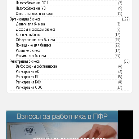
Налогообложение ПСН
(2)
Налогообложение УСН
(9)
Оплата налогов и взносов
(11)
Организация бизнеса
(122)
Деньги для бизнеса
(2)
Доходы и расходы бизнеса
(9)
Как начать бизнес
(17)
Оборудование для бизнеса
(25)
Помещение для бизнеса
(23)
Развитие бизнеса
(17)
Реклама для бизнеса
(29)
Регистрация бизнеса
(56)
Выбор формы собственности
(4)
Регистрация АО
(2)
Регистрация ИП
(15)
Регистрация КФХ
(8)
Регистрация ООО
(27)