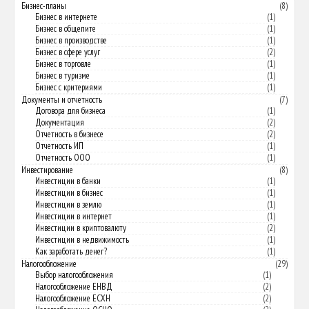
Бизнес-планы
(8)
Бизнес в интернете
(1)
Бизнес в общепите
(1)
Бизнес в производстве
(1)
Бизнес в сфере услуг
(2)
Бизнес в торговле
(1)
Бизнес в туризме
(1)
Бизнес с критериями
(1)
Документы и отчетность
(7)
Договора для бизнеса
(1)
Документация
(2)
Отчетность в бизнесе
(2)
Отчетность ИП
(1)
Отчетность ООО
(1)
Инвестирование
(8)
Инвестиции в банки
(1)
Инвестиции в бизнес
(1)
Инвестиции в землю
(1)
Инвестиции в интернет
(1)
Инвестиции в криптовалюту
(2)
Инвестиции в недвижимость
(1)
Как заработать денег?
(1)
Налогообложение
(29)
Выбор налогообложения
(1)
Налогообложение ЕНВД
(2)
Налогообложение ЕСХН
(2)