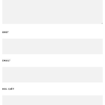
ИМЯ
*
EMAIL
*
ВЕБ-САЙТ