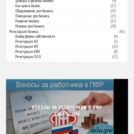
Доходы и расходы бизнеса
(9)
Как начать бизнес
(17)
Оборудование для бизнеса
(25)
Помещение для бизнеса
(23)
Развитие бизнеса
(17)
Реклама для бизнеса
(29)
Регистрация бизнеса
(56)
Выбор формы собственности
(4)
Регистрация АО
(2)
Регистрация ИП
(15)
Регистрация КФХ
(8)
Регистрация ООО
(27)
ВЗНОСЫ ЗА РАБОТНИКОВ В ПФР
3 МАРТА, 2026