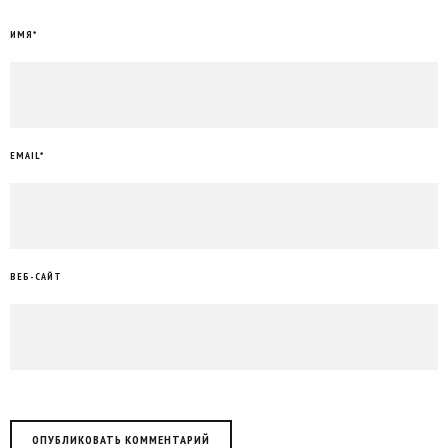
ИМЯ
*
EMAIL
*
ВЕБ-САЙТ