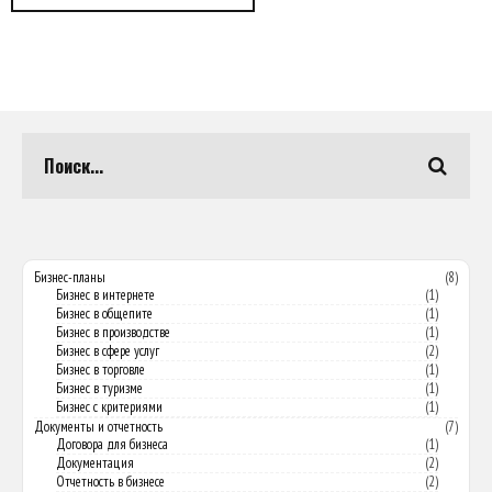
Бизнес-планы
(8)
Бизнес в интернете
(1)
Бизнес в общепите
(1)
Бизнес в производстве
(1)
Бизнес в сфере услуг
(2)
Бизнес в торговле
(1)
Бизнес в туризме
(1)
Бизнес с критериями
(1)
Документы и отчетность
(7)
Договора для бизнеса
(1)
Документация
(2)
Отчетность в бизнесе
(2)