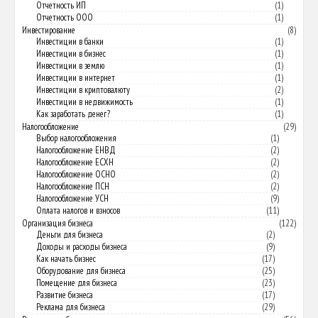
Отчетность ИП
(1)
Отчетность ООО
(1)
Инвестирование
(8)
Инвестиции в банки
(1)
Инвестиции в бизнес
(1)
Инвестиции в землю
(1)
Инвестиции в интернет
(1)
Инвестиции в криптовалюту
(2)
Инвестиции в недвижимость
(1)
Как заработать денег?
(1)
Налогообложение
(29)
Выбор налогообложения
(1)
Налогообложение ЕНВД
(2)
Налогообложение ЕСХН
(2)
Налогообложение ОСНО
(2)
Налогообложение ПСН
(2)
Налогообложение УСН
(9)
Оплата налогов и взносов
(11)
Организация бизнеса
(122)
Деньги для бизнеса
(2)
Доходы и расходы бизнеса
(9)
Как начать бизнес
(17)
Оборудование для бизнеса
(25)
Помещение для бизнеса
(23)
Развитие бизнеса
(17)
Реклама для бизнеса
(29)