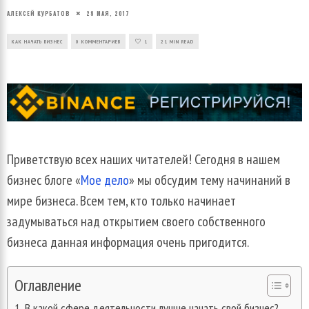
АЛЕКСЕЙ КУРБАТОВ
28 МАЯ, 2017
КАК НАЧАТЬ БИЗНЕС
0 КОММЕНТАРИЕВ
1
21 MIN READ
Приветствую
всех
наших
читателей
!
Сегодня
в
нашем
бизнес
блоге
«
Мое
дело
»
мы
обсудим
тему
начинаний
в
мире
бизнеса
.
Всем
тем
,
кто
только
начинает
задумываться
над
открытием
своего
собственного
бизнеса
данная
информация
очень
пригодится
.
Оглавление
В какой сфере деятельности лучше начать свой бизнес?