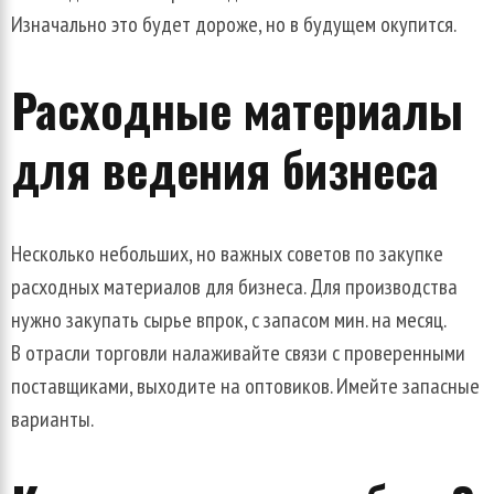
Изначально
это
будет
дороже
,
но
в
будущем
окупится
.
Расходные
материалы
для
ведения
бизнеса
Несколько
небольших
,
но
важных
советов
по
закупке
расходных
материалов
для
бизнеса
.
Для
производства
нужно
закупать
сырье
впрок
,
с
запасом
мин
.
на
месяц
.
В
отрасли
торговли
налаживайте
связи
с
проверенными
поставщиками
,
выходите
на
оптовиков
.
Имейте
запасные
варианты
.