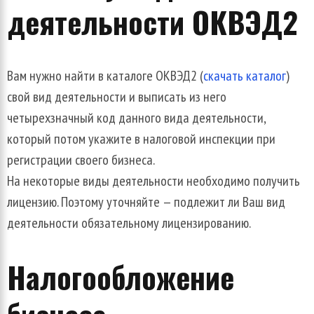
деятельности
ОКВЭД2
Вам
нужно
найти
в
каталоге
ОКВЭД2
(
скачать
каталог
)
свой
вид
деятельности
и
выписать
из
него
четырехзначный
код
данного
вида
деятельности
,
который
потом
укажите
в
налоговой
инспекции
при
регистрации
своего
бизнеса
.
На
некоторые
виды
деятельности
необходимо
получить
лицензию
.
Поэтому
уточняйте
—
подлежит
ли
Ваш
вид
деятельности
обязательному
лицензированию
.
Налогообложение