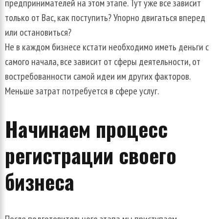
предпринимателей
на
этом
этапе
.
Тут
уже
все
зависит
только
от
Вас
,
как
поступить
?
Упорно
двигаться
вперед
или
остановиться
?
Не
в
каждом
бизнесе
кстати
необходимо
иметь
деньги
с
самого
начала
,
все
зависит
от
сферы
деятельности
,
от
востребованности
самой
идеи
им
других
факторов
.
Меньше
затрат
потребуется
в
сфере
услуг
.
Начинаем
процесс
регистрации
своего
бизнеса