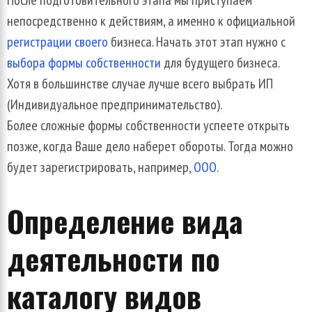
После
подготовительного
этапа
мы
приступаем
непосредственно
к
действиям
,
а
именно
к
официальной
регистрации
своего
бизнеса
.
Начать
этот
этап
нужно
с
выбора
формы
собственности
для
будущего
бизнеса
.
Хотя
в
большинстве
случае
лучше
всего
выбрать
ИП
(
Индивидуальное
предпринимательство
).
Более
сложные
формы
собственности
успеете
открыть
позже
,
когда
Ваше
дело
наберет
обороты
.
Тогда
можно
будет
зарегистрировать
,
например
,
ООО
.
Определение
вида
деятельности
по
каталогу
видов