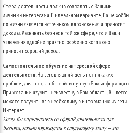
Сфера
деятельности
должна
совпадать
с
Вашими
личными
интересами
.
В
идеальном
варианте
,
Ваше
хобби
по
жизни
является
источником
вдохновения
и
приносит
доходы
.
Развивать
бизнес
в
той
же
сфере
,
что
и
Ваши
увлечения
вдвойне
приятно
,
особенно
когда
оно
приносит
хороший
доход
.
Самостоятельное
обучение
интересной
сфере
деятельности
.
На
сегодняшний
день
нет
никаких
проблем
,
для
того
,
чтобы
найти
нужную
Вам
информацию
.
При
желании
изучить
неизвестную
Вам
область
,
Вы
легко
можете
получить
всю
необходимую
информацию
из
сети
Интернет
.
Когда
Вы
определитесь
со
сферой
деятельности
для
бизнеса
,
можно
переходить
к
следующему
этапу
—
это