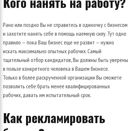
Кого
нанять
на
работу
?
Рано
или
поздно
Вы
не
справитесь
в
одиночку
с
бизнесом
и
захотите
нанять
себе
в
помощь
наемную
силу
.
Тут
одно
правило
—
пока
Ваш
бизнес
еще
не
развит
—
нужно
искать
максимально
опытных
рабочих
.
Самый
тщательный
отбор
кандидатов
,
Вы
должны
быть
уверены
в
пользе
конкретного
человека
в
Вашем
бизнесе
.
Только
в
более
раскрученной
организации
Вы
сможете
позволить
себе
брать
менее
квалифицированных
рабочих
,
давать
им
испытательный
срок
.
Как
рекламировать