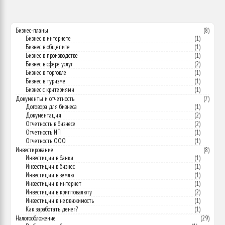
Бизнес-планы
(8)
Бизнес в интернете
(1)
Бизнес в общепите
(1)
Бизнес в производстве
(1)
Бизнес в сфере услуг
(2)
Бизнес в торговле
(1)
Бизнес в туризме
(1)
Бизнес с критериями
(1)
Документы и отчетность
(7)
Договора для бизнеса
(1)
Документация
(2)
Отчетность в бизнесе
(2)
Отчетность ИП
(1)
Отчетность ООО
(1)
Инвестирование
(8)
Инвестиции в банки
(1)
Инвестиции в бизнес
(1)
Инвестиции в землю
(1)
Инвестиции в интернет
(1)
Инвестиции в криптовалюту
(2)
Инвестиции в недвижимость
(1)
Как заработать денег?
(1)
Налогообложение
(29)