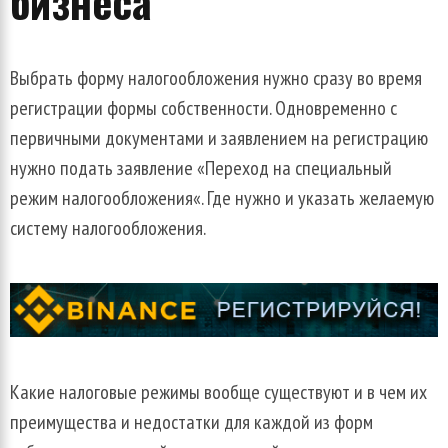
бизнеса
Выбрать
форму
налогообложения
нужно
сразу
во
время
регистрации
формы
собственности
.
Одновременно
с
первичными
документами
и
заявлением
на
регистрацию
нужно
подать
заявление
«П
ереход
на
специальный
режим
налогообложения
«.
Где
нужно
и
указать
желаемую
систему
налогообложения
.
Какие
налоговые
режимы
вообще
существуют
и
в
чем
их
преимущества
и
недостатки
для
каждой
из
форм