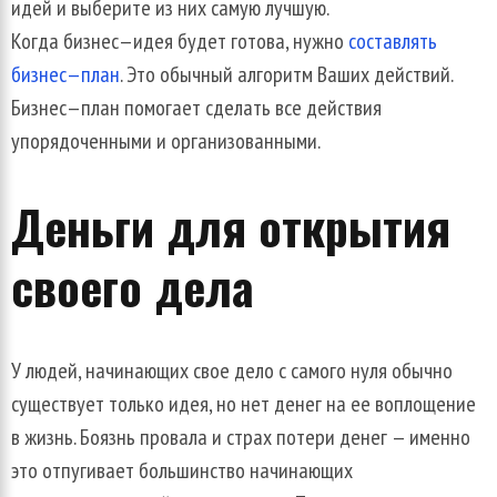
идей
и
выберите
из
них
самую
лучшую
.
Когда
бизнес
—
идея
будет
готова
,
нужно
составлять
бизнес
—
план
.
Это
обычный
алгоритм
Ваших
действий
.
Бизнес
—
план
помогает
сделать
все
действия
упорядоченными
и
организованными
.
Деньги
для
открытия
своего
дела
У
людей
,
начинающих
свое
дело
с
самого
нуля
обычно
существует
только
идея
,
но
нет
денег
на
ее
воплощение
в
жизнь
.
Боязнь
провала
и
страх
потери
денег
—
именно
это
отпугивает
большинство
начинающих