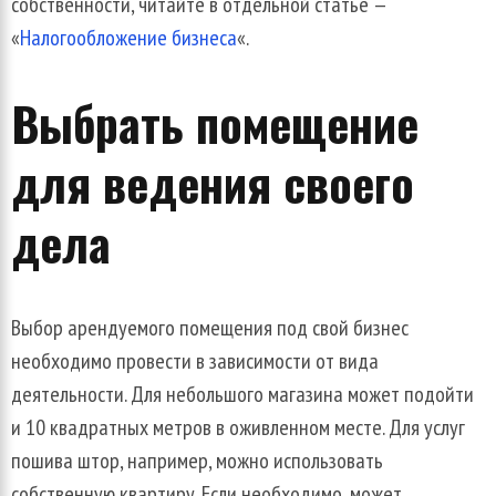
собственности
,
читайте
в
отдельной
статье
—
«
Налогообложение
бизнеса
«.
Выбрать
помещение
для
ведения
своего
дела
Выбор
арендуемого
помещения
под
свой
бизнес
необходимо
провести
в
зависимости
от
вида
деятельности
.
Для
небольшого
магазина
может
подойти
и
10
квадратных
метров
в
оживленном
месте
.
Для
услуг
пошива
штор
,
например
,
можно
использовать
собственную
квартиру
.
Если
необходимо
,
может