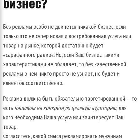
бизнес
?
Без
рекламы
особо
не
двинется
никакой
бизнес
,
если
только
это
не
супер
новая
и
востребованная
услуга
или
товар
на
рынке
,
которой
достаточно
будет
«
сарафанного
радио
«.
Но
,
если
Ваш
бизнес
такими
характеристиками
не
обладает
,
то
без
качественной
рекламы
о
нем
никто
просто
не
узнает
,
не
будет
и
клиентов
соответственно
.
Реклама
должна
быть
обязательно
таргетированной
—
то
есть
нацелена
на
конкретную
целевую
аудиторию
,
для
кого
необходима
Ваша
услуга
или
заинтересует
Ваш
товар
.
Согласитесь
,
какой
смысл
рекламировать
мужчинам