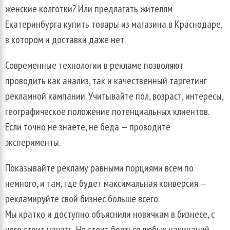
женские
колготки
?
Или
предлагать
жителям
Екатеринбурга
купить
товары
из
магазина
в
Краснодаре
,
в
котором
и
доставки
даже
нет
.
Современные
технологии
в
рекламе
позволяют
проводить
как
анализ
,
так
и
качественный
таргетинг
рекламной
кампании
.
Учитывайте
пол
,
возраст
,
интересы
,
географическое
положение
потенциальных
клиентов
.
Если
точно
не
знаете
,
не
беда
—
проводите
эксперименты
.
Показывайте
рекламу
равными
порциями
всем
по
немного
,
и
там
,
где
будет
максимальная
конверсия
—
рекламируйте
свой
бизнес
больше
всего
.
Мы
кратко
и
доступно
объяснили
новичкам
в
бизнесе
,
с
чего
стоит
начать
.
Не
стоит
бояться
любых
начинаний
,