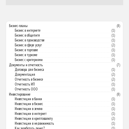
Бизнес-планы
(8)
Бизнес в интернете
(1)
Бизнес в общепите
(1)
Бизнес в производстве
(1)
Бизнес в сфере услуг
(2)
Бизнес в торговле
(1)
Бизнес в туризме
(1)
Бизнес с критериями
(1)
Документы и отчетность
(7)
Договора для бизнеса
(1)
Документация
(2)
Отчетность в бизнесе
(2)
Отчетность ИП
(1)
Отчетность ООО
(1)
Инвестирование
(8)
Инвестиции в банки
(1)
Инвестиции в бизнес
(1)
Инвестиции в землю
(1)
Инвестиции в интернет
(1)
Инвестиции в криптовалюту
(2)
Инвестиции в недвижимость
(1)
Как заработать денег?
(1)