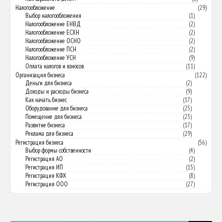
Налогообложение
(29)
Выбор налогообложения
(1)
Налогообложение ЕНВД
(2)
Налогообложение ЕСХН
(2)
Налогообложение ОСНО
(2)
Налогообложение ПСН
(2)
Налогообложение УСН
(9)
Оплата налогов и взносов
(11)
Организация бизнеса
(122)
Деньги для бизнеса
(2)
Доходы и расходы бизнеса
(9)
Как начать бизнес
(17)
Оборудование для бизнеса
(25)
Помещение для бизнеса
(23)
Развитие бизнеса
(17)
Реклама для бизнеса
(29)
Регистрация бизнеса
(56)
Выбор формы собственности
(4)
Регистрация АО
(2)
Регистрация ИП
(15)
Регистрация КФХ
(8)
Регистрация ООО
(27)