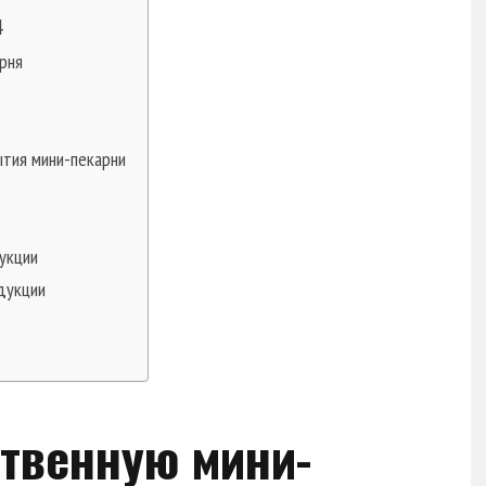
4
рня
тия мини-пекарни
укции
дукции
ственную мини-